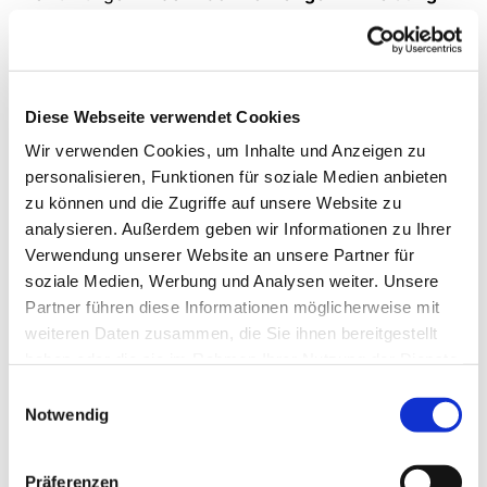
unter der unten Angegebenen Mailadresse jedem
zweiten Samstag im Monat jeweils von 15:00 bis 16.00
Uhr.
Für Gruppen können auf Wunsch auch individuelle
Diese Webseite verwendet Cookies
Termine abgestimmt werden.
Zur Terminvereinbarung schicken Sie einfach eine
Wir verwenden Cookies, um Inhalte und Anzeigen zu
Email an den Vorsitzenden des Freundeskreises,
personalisieren, Funktionen für soziale Medien anbieten
Valentin Gröger (
kirchenfuehrungen@kirche-
zu können und die Zugriffe auf unsere Website zu
ostoennen.de
).
analysieren. Außerdem geben wir Informationen zu Ihrer
Verwendung unserer Website an unsere Partner für
soziale Medien, Werbung und Analysen weiter. Unsere
Nach den Führungen sind wir für Spenden zur
Partner führen diese Informationen möglicherweise mit
Erhaltung der Kirche und der Orgel dankbar!
weiteren Daten zusammen, die Sie ihnen bereitgestellt
haben oder die sie im Rahmen Ihrer Nutzung der Dienste
gesammelt haben.
Einwilligungsauswahl
Notwendig
Präferenzen