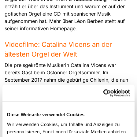
erzählt er über das Instrument und warum er auf der
gotischen Orgel eine CD mit spanischer Musik
aufgenommen hat. Mehr über Léon Berben steht auf
seiner informativen Homepage.
Videofilme: Catalina Vicens an der
ältesten Orgel der Welt
Die preisgekrönte Musikerin Catalina Vicens war
bereits Gast beim Ostönner Orgelsommer. Im
September 2017 nahm die gebürtige Chilenin, die nun
in Basel in der Schweiz lebt, zwei Videofilme in unserer
Kirche St. Andreas auf. Dabei spielt sie das
Praeambulum super D aus dem Buxheimer Orgelbuch
sowie "Mit ganzem Willen wünsch ich dir" von Conrad
Diese Webseite verwendet Cookies
Paulmann aus dem Lochamer Liederbuch.
Schon früh wurde ihr musikalisches Talent entdeckt. Im
Wir verwenden Cookies, um Inhalte und Anzeigen zu
Alter von 20 Jahren spielte sie bereits in den
personalisieren, Funktionen für soziale Medien anbieten