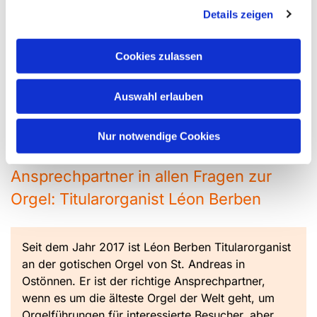
anspricht, der das Funktionieren einer
Details zeigen
Schleifladenorgel aufzeigt und der die Schönheit des
restaurierten klanglichen Denkmals mit Orgelmusik aus
der Entstehungszeit des ursprünglichen Instrumentes
Cookies zulassen
vorführt. Die DVD enthält zusätzlich Klangimpressionen
vom Spiel auf der Orgel, eine Bilddokumentation der
Auswahl erlauben
Orgelrestaurierung und einen ausführlichen Text über
das Pfeifenwerk der Orgel. Erhältlich ist die DVD beim
Nur notwendige Cookies
Westfalen-Medienshop des LWL.
Ansprechpartner in allen Fragen zur
Orgel: Titularorganist Léon Berben
Seit dem Jahr 2017 ist Léon Berben Titularorganist
an der gotischen Orgel von St. Andreas in
Ostönnen. Er ist der richtige Ansprechpartner,
wenn es um die älteste Orgel der Welt geht, um
Orgelführungen für interessierte Besucher, aber