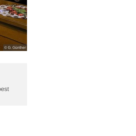
© G. Günther
oest