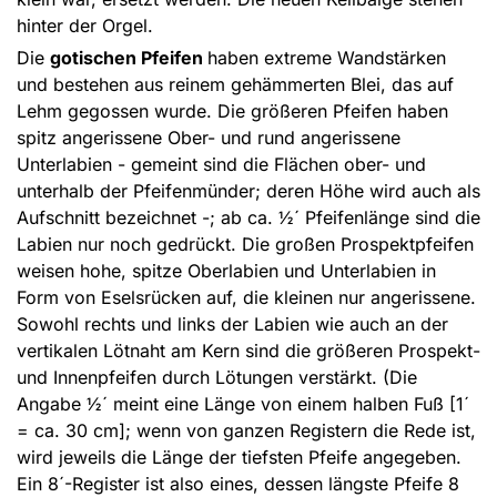
hinter der Orgel.
Die
gotischen Pfeifen
haben extreme Wandstärken
und bestehen aus reinem gehämmerten Blei, das auf
Lehm gegossen wurde. Die größeren Pfeifen haben
spitz angerissene Ober- und rund angerissene
Unterlabien - gemeint sind die Flächen ober- und
unterhalb der Pfeifenmünder; deren Höhe wird auch als
Aufschnitt bezeichnet -; ab ca. ½´ Pfeifenlänge sind die
Labien nur noch gedrückt. Die großen Prospektpfeifen
weisen hohe, spitze Oberlabien und Unterlabien in
Form von Eselsrücken auf, die kleinen nur angerissene.
Sowohl rechts und links der Labien wie auch an der
vertikalen Lötnaht am Kern sind die größeren Prospekt-
und Innenpfeifen durch Lötungen verstärkt. (Die
Angabe ½´ meint eine Länge von einem halben Fuß [1´
= ca. 30 cm]; wenn von ganzen Registern die Rede ist,
wird jeweils die Länge der tiefsten Pfeife angegeben.
Ein 8´-Register ist also eines, dessen längste Pfeife 8