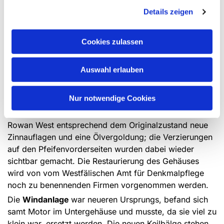
genommen und wiederverwendet wurden.
Details zeigen
Mittelalterliche beschriebene Pergamente wurden an
einigen Stellen benutzt, um Risse zu überkleben. Es ist
nicht unwahrscheinlich, dass auch Hölzer aus anderen
Cookies zulassen
Orgeln mit verbaut wurden. Es konnte ausgeschlossen
werden, dass die Klaviaturen in näherer oder fernerer
Auswahl erlauben
Vergangenheit an der Seite des Gehäuses installiert
gewesen sein könnten. Ein akuter Holzwurmbefall war
Nur notwendige Cookies
nicht zu entdecken. Die Pfeifen in der Gehäusefront
erhielten nach den Vorschlägen von Orgelbaumeister
Rowan West entsprechend dem Originalzustand neue
Zinnauflagen und eine Ölvergoldung; die Verzierungen
auf den Pfeifenvorderseiten wurden dabei wieder
sichtbar gemacht. Die Restaurierung des Gehäuses
wird von vom Westfälischen Amt für Denkmalpflege
noch zu benennenden Firmen vorgenommen werden.
Die
Windanlage
war neueren Ursprungs, befand sich
samt Motor im Untergehäuse und musste, da sie viel zu
klein war, ersetzt werden. Die neuen Keilbälge stehen