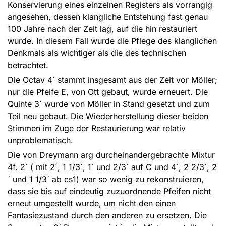
Konservierung eines einzelnen Registers als vorrangig
angesehen, dessen klangliche Entstehung fast genau
100 Jahre nach der Zeit lag, auf die hin restauriert
wurde. In diesem Fall wurde die Pflege des klanglichen
Denkmals als wichtiger als die des technischen
betrachtet.
Die Octav 4´ stammt insgesamt aus der Zeit vor Möller;
nur die Pfeife E, von Ott gebaut, wurde erneuert. Die
Quinte 3´ wurde von Möller in Stand gesetzt und zum
Teil neu gebaut. Die Wiederherstellung dieser beiden
Stimmen im Zuge der Restaurierung war relativ
unproblematisch.
Die von Dreymann arg durcheinandergebrachte Mixtur
4f. 2´ ( mit 2´, 1 1/3´, 1´ und 2/3´ auf C und 4´, 2 2/3´, 2
´ und 1 1/3´ ab cs1) war so wenig zu rekonstruieren,
dass sie bis auf eindeutig zuzuordnende Pfeifen nicht
erneut umgestellt wurde, um nicht den einen
Fantasiezustand durch den anderen zu ersetzen. Die