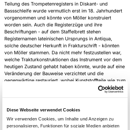
Teilung des Trompetenregisters in Diskant- und
Bassschleife wurde vermutlich erst im 18. Jahrhundert
vorgenommen und könnte von Möller konstruiert
worden sein. Auch die Registerzüge und ihre
Beschriftungen - auf dem Staffelbrett stehen
Registernamen lateinischen Ursprungs in Antiqua,
solche deutscher Herkunft in Frakturschrift - könnten
von Möller stammen. Da nicht mehr festzustellen war,
welche Trakturkonstruktionen das Instrument vor dem
heutigen Zustand gehabt haben könnte, wurde auf eine
Veränderung der Bauweise verzichtet und die
gegenwärtige restauriert, wobei Kunststoffteile wie zum
Beispiel die Nylonaustuchungen der Lager von
Metallärmchen durch natürliche und im historischen
Orgelbau verwendete Materialien ersetzt wurden. Die
ursprüngliche seitliche Führung der Manualtastatur
Diese Webseite verwendet Cookies
wurde wiederhergestellt, da die von Ott eingesetzten
Wir verwenden Cookies, um Inhalte und Anzeigen zu
Führungsstifte auf Grund falscher Plazierung Schäden
personalisieren, Funktionen für soziale Medien anbieten
an den Tastenbelägen verursacht hatten. Die von Ott an