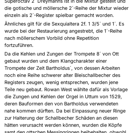
Superoctav 2´ Dreymanns ist in die Mixtur gestellt und
die gotische und möllersche 2´-Reihe der Mixtur wieder
einzeln als 2´-Register spielbar gemacht worden.
Ähnliches gilt für die Sexquialtera 2f. 1 3/5´ und 1´. Es
wurde bei der Restaurierung angestrebt, die 1´-Reihe
nach möllerschem Vorbild ohne Repetition
fortzuführen.
Da die Kehlen und Zungen der Trompete 8´ von Ott
gebaut wurden und dem Klangcharakter einer
Trompete der Zeit Bartholdus´, von dessen Arbeiten
noch eine Reihe schwerer alter Bleischallbecher des
Registers zeugen, wenig entsprechen, wurden jene
Teile neu gebaut. Rowan West wählte dafür als Vorlage
die Zungen und Kehlen der Orgel in Uttum von 1529,
deren Bauformen den von Bartholdus verwendeten
nahe kommen dürften. Da bei Einpassung neuer Ringe
zur Halterung der Schallbecher Schäden an diesen
hätten verursacht werden können, wurden die Köpfe
samt den ottschen Messingringen beibehalten, obwohl